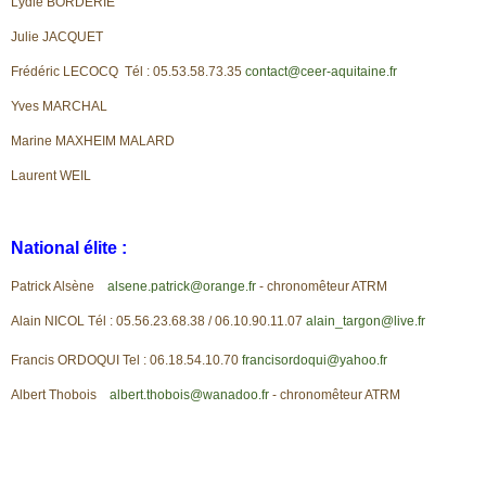
Lydie BORDERIE
Julie JACQUET
Frédéric LECOCQ Tél : 05.53.58.73.35
contact@ceer-aquitaine.fr
Yves MARCHAL
Marine MAXHEIM MALARD
Laurent WEIL
National élite :
Patrick Alsène
alsene.patrick@orange.fr
- chronomêteur ATRM
Alain NICOL Tél : 05.56.23.68.38 / 06.10.90.11.07
alain_targon@live.fr
Francis ORDOQUI Tel : 06.18.54.10.70
francisordoqui@yahoo.fr
Albert Thobois
albert.thobois@wanadoo.fr
- chronomêteur ATRM